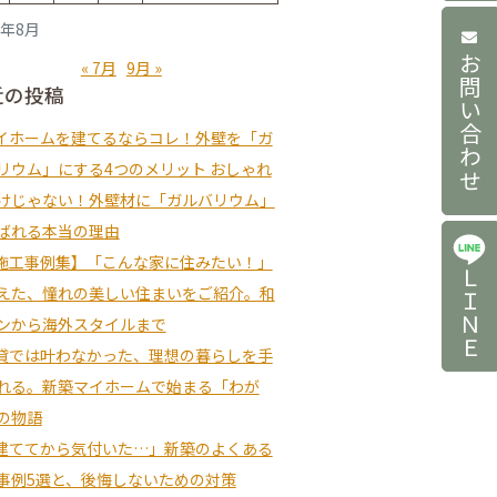
3年8月
お問い合わせ
« 7月
9月 »
近の投稿
イホームを建てるならコレ！外壁を「ガ
リウム」にする4つのメリット おしゃれ
けじゃない！外壁材に「ガルバリウム」
ばれる本当の理由
施工事例集】「こんな家に住みたい！」
ＬＩＮＥ
えた、憧れの美しい住まいをご紹介。和
ンから海外スタイルまで
貸では叶わなかった、理想の暮らしを手
れる。新築マイホームで始まる「わが
の物語
建ててから気付いた…」新築のよくある
事例5選と、後悔しないための対策