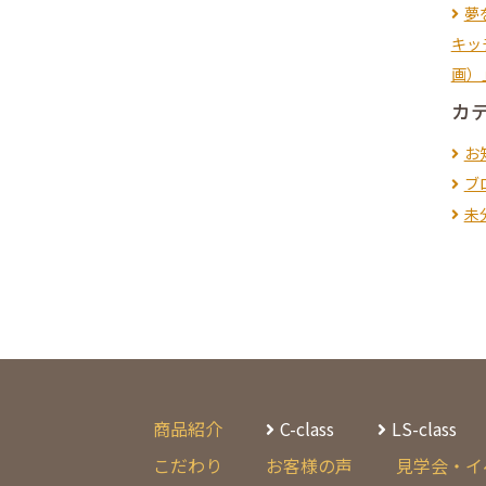
夢
キッ
画）
カ
お
ブ
未
商品紹介
C-class
LS-class
こだわり
お客様の声
見学会・イ