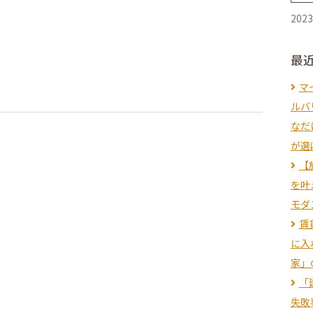
202
最
マ
ルバ
なだ
が選
【
を叶
モダ
賃
に入
家」
「
失敗