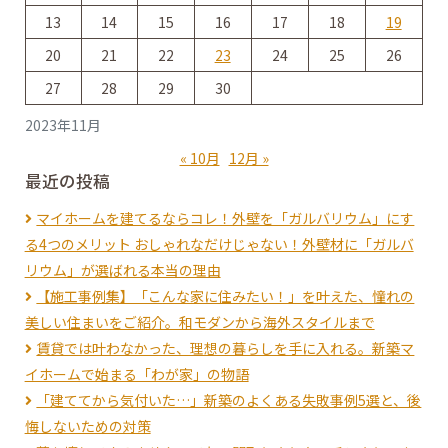
ビ
13
14
15
16
17
18
19
20
21
22
23
24
25
26
ゲ
27
28
29
30
2023年11月
ー
« 10月
12月 »
最近の投稿
マイホームを建てるならコレ！外壁を「ガルバリウム」にす
シ
る4つのメリット おしゃれなだけじゃない！外壁材に「ガルバ
リウム」が選ばれる本当の理由
【施工事例集】「こんな家に住みたい！」を叶えた、憧れの
ョ
美しい住まいをご紹介。和モダンから海外スタイルまで
賃貸では叶わなかった、理想の暮らしを手に入れる。新築マ
ン
イホームで始まる「わが家」の物語
「建ててから気付いた…」新築のよくある失敗事例5選と、後
悔しないための対策