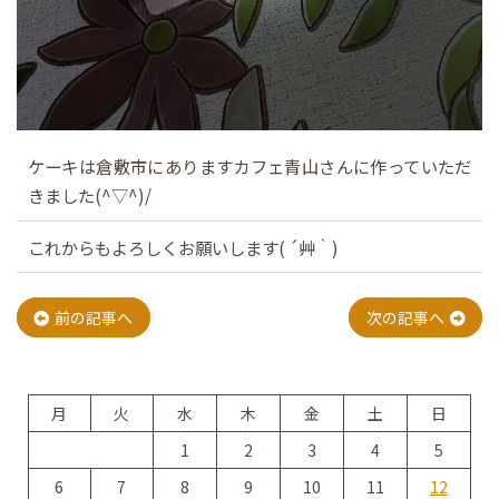
ケーキは倉敷市にありますカフェ青山さんに作っていただ
きました(^▽^)/
これからもよろしくお願いします( ´艸｀)
投
前の記事へ
次の記事へ
稿
月
火
水
木
金
土
日
ナ
1
2
3
4
5
6
7
8
9
10
11
12