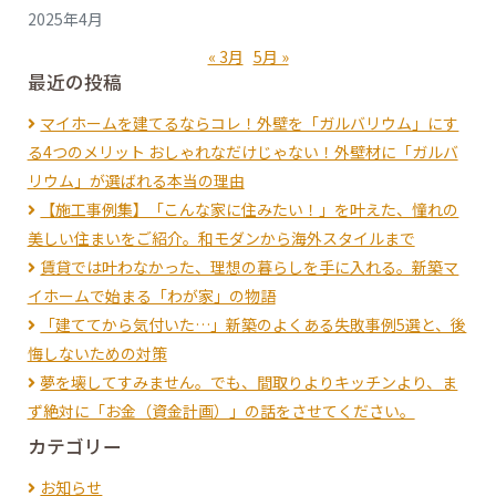
ゲ
2025年4月
ー
« 3月
5月 »
最近の投稿
マイホームを建てるならコレ！外壁を「ガルバリウム」にす
シ
る4つのメリット おしゃれなだけじゃない！外壁材に「ガルバ
リウム」が選ばれる本当の理由
【施工事例集】「こんな家に住みたい！」を叶えた、憧れの
ョ
美しい住まいをご紹介。和モダンから海外スタイルまで
賃貸では叶わなかった、理想の暮らしを手に入れる。新築マ
ン
イホームで始まる「わが家」の物語
「建ててから気付いた…」新築のよくある失敗事例5選と、後
悔しないための対策
夢を壊してすみません。でも、間取りよりキッチンより、ま
ず絶対に「お金（資金計画）」の話をさせてください。
カテゴリー
お知らせ