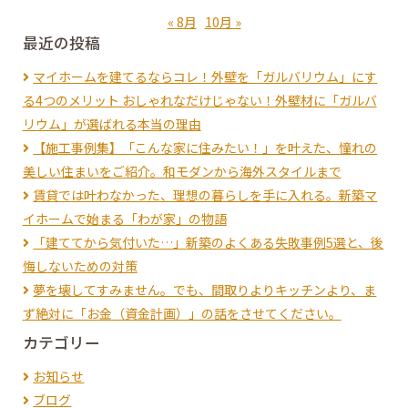
ー
« 8月
10月 »
最近の投稿
マイホームを建てるならコレ！外壁を「ガルバリウム」にす
シ
る4つのメリット おしゃれなだけじゃない！外壁材に「ガルバ
リウム」が選ばれる本当の理由
【施工事例集】「こんな家に住みたい！」を叶えた、憧れの
ョ
美しい住まいをご紹介。和モダンから海外スタイルまで
賃貸では叶わなかった、理想の暮らしを手に入れる。新築マ
ン
イホームで始まる「わが家」の物語
「建ててから気付いた…」新築のよくある失敗事例5選と、後
悔しないための対策
夢を壊してすみません。でも、間取りよりキッチンより、ま
ず絶対に「お金（資金計画）」の話をさせてください。
カテゴリー
お知らせ
ブログ