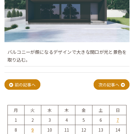
バルコニーが顔になるデザインで大きな開口が光と景色を
取り込む。
投
前の記事へ
次の記事へ
稿
月
火
水
木
金
土
日
ナ
1
2
3
4
5
6
7
8
9
10
11
12
13
14