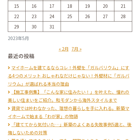
ビ
15
16
17
18
19
20
21
22
23
24
25
26
27
28
ゲ
29
30
31
2023年5月
ー
« 2月
7月 »
最近の投稿
マイホームを建てるならコレ！外壁を「ガルバリウム」にす
シ
る4つのメリット おしゃれなだけじゃない！外壁材に「ガルバ
リウム」が選ばれる本当の理由
【施工事例集】「こんな家に住みたい！」を叶えた、憧れの
ョ
美しい住まいをご紹介。和モダンから海外スタイルまで
賃貸では叶わなかった、理想の暮らしを手に入れる。新築マ
ン
イホームで始まる「わが家」の物語
「建ててから気付いた…」新築のよくある失敗事例5選と、後
悔しないための対策