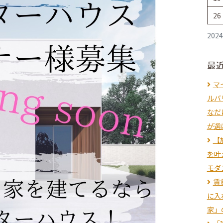
26
202
最
マ
ルバ
なだ
が選
【
を叶
モダ
賃
に入
家」