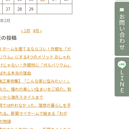
27
28
29
お問い合わせ
4年2月
« 1月
4月 »
近の投稿
イホームを建てるならコレ！外壁を「ガ
リウム」にする4つのメリット おしゃれ
けじゃない！外壁材に「ガルバリウム」
ＬＩＮＥ
ばれる本当の理由
施工事例集】「こんな家に住みたい！」
えた、憧れの美しい住まいをご紹介。和
ンから海外スタイルまで
貸では叶わなかった、理想の暮らしを手
れる。新築マイホームで始まる「わが
の物語