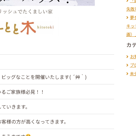
「
失敗
夢
キッ
画）
カ
お
ブ
未
ビッグなことを開催いたします( ´艸｀)
いるご家族様必見！！
していきます。
お客様の方が高くなってきます。