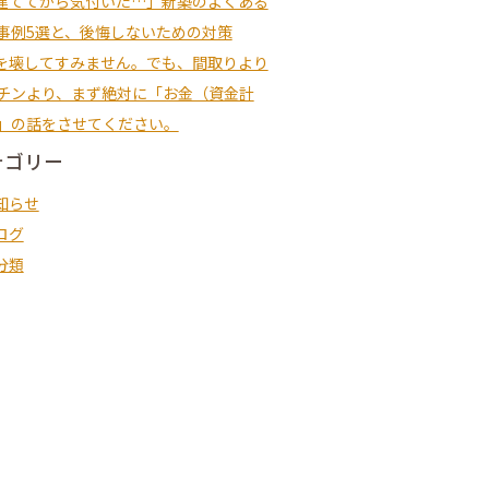
建ててから気付いた…」新築のよくある
事例5選と、後悔しないための対策
を壊してすみません。でも、間取りより
チンより、まず絶対に「お金（資金計
」の話をさせてください。
テゴリー
知らせ
ログ
分類